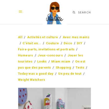
SEARCH
All
/
Activités et culture
/
Avec mes mains
/
C'était en...
/
Couture
/
Déco
/
DIY
/
Faire-parts, invitations et portraits
/
Humeurs
/
Jeux-concours
/
Jouer les
touristes
/
Looks
/
Miam miam
/
On est
pas que des parents
/
Shopping
/
Tests
/
Today was a good day
/
Un peu de tout
/
Weight Watchers