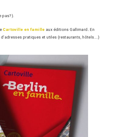
e pas?).
le
Cartoville en famille
aux éditions Gallimard
.
En
d’adresses pratiques et utiles (restaurants, hôtels….)