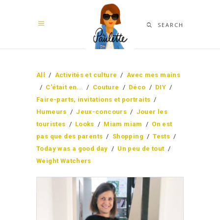
SEARCH
All
/
Activités et culture
/
Avec mes mains
/
C'était en...
/
Couture
/
Déco
/
DIY
/
Faire-parts, invitations et portraits
/
Humeurs
/
Jeux-concours
/
Jouer les
touristes
/
Looks
/
Miam miam
/
On est
pas que des parents
/
Shopping
/
Tests
/
Today was a good day
/
Un peu de tout
/
Weight Watchers