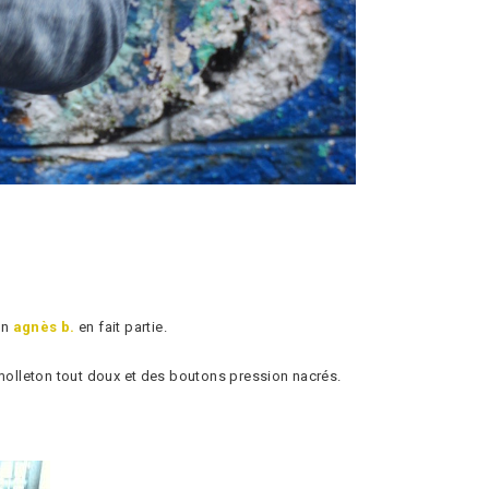
on
agnès b.
en fait partie.
du molleton tout doux et des boutons pression nacrés.
!