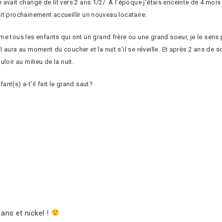
e avait changé de lit vers 2 ans 1/2/. A l’époque j’étais enceinte de 4 mois 
lait prochainement accueillir un nouveau locataire.
 tous les enfants qui ont un grand frère ou une grand soeur, je le sens plu
ura au moment du coucher et la nuit s’il se réveille. Et après 2 ans de soir
loir au milieu de la nuit.
nt(s) a-t’il fait le grand saut?
 ans et nickel !