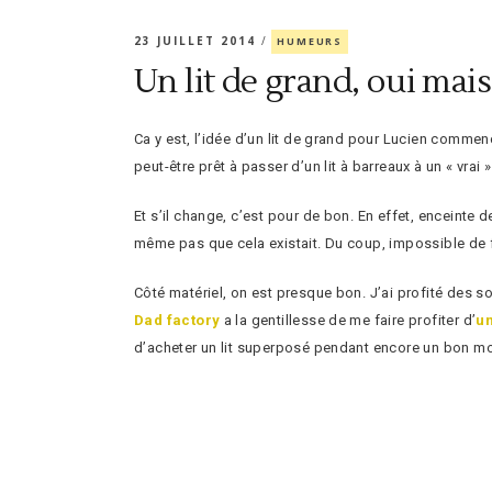
23 JUILLET 2014
HUMEURS
Un lit de grand, oui mai
Ca y est, l’idée d’un lit de grand pour Lucien commence
peut-être prêt à passer d’un lit à barreaux à un « vrai » 
Et s’il change, c’est pour de bon. En effet, enceinte de
même pas que cela existait. Du coup, impossible de fair
Côté matériel, on est presque bon. J’ai profité des so
Dad factory
a la gentillesse de me faire profiter d’
un
d’acheter un lit superposé pendant encore un bon m