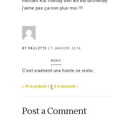
mettant Kid friendly ben les kid unfriendly
j’aime pas ça non plus moi !!!
7 JANVIER 2014
BY PAULETTE
REPLY
C’est vraiment une honte ce resto.
« Précédent
1
2
3
4
Suivant »
Post a Comment