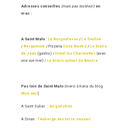
Adresses conseillés
(mais pas testées!)
en
vrac :
A Saint Malo
:
Le Borgnefesse
/
La Touline
/
Bergamote
/ Pizzeria
Cosa Nostra
/
Le bistro
de Jean
(gastro) /
Hotel les Charmettes
(avec
une vue mer) /
Le bistro autour du Beurre
Pas loin de Saint Malo
(merci à Katia du blog
Mon oeil
)
A Saint Suliac :
Au galichon
A Dinan :
l’Auberge des terre-neuvas