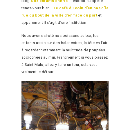
blog
Noz’enfants chéris
. L’endroit s’appelle
tenez-vous bien…
Le café du coin d’en bas d’la
rue du bout de la ville d’en face du port
et
apparement il s’agit d’une institution.
Nous avons siroté nos boissons au bar, les
enfants assis sur des balançoires, la tête en l’air
à regarder notamment la multitude de poupées
accrochées au mur. Franchement si vous passez
à Saint Malo, allez-y faire un tour, cela vaut
vraiment le détour.