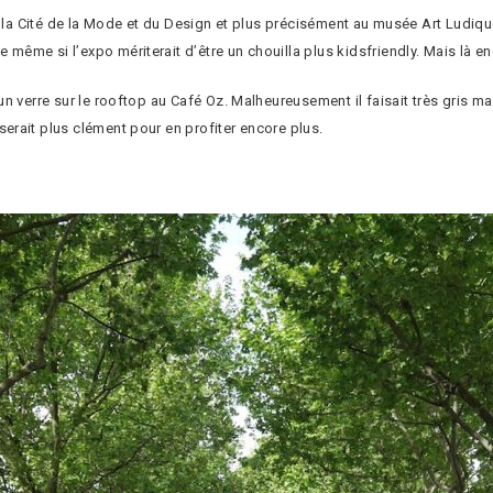
n la Cité de la Mode et du Design et plus précisément au musée Art Ludiqu
même si l’expo mériterait d’être un chouilla plus kidsfriendly. Mais là 
n verre sur le rooftop au Café Oz. Malheureusement il faisait très gris ma
rait plus clément pour en profiter encore plus.