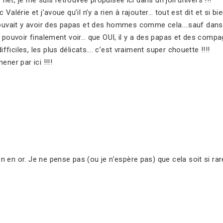
t, je me suis retrouvée propulsée ici dans un joli univers !!!
lérie et j’avoue qu’il n’y a rien à rajouter… tout est dit et si bien d
pouvait y avoir des papas et des hommes comme cela….sauf dans 
 pouvoir finalement voir… que OUI, il y a des papas et des compa
iciles, les plus délicats…. c’est vraiment super chouette !!!!
ner par ici !!!!
 en or. Je ne pense pas (ou je n’espère pas) que cela soit si rar