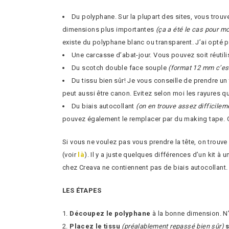
Du polyphane. Sur la plupart des sites, vous tro
dimensions plus importantes
(ça a été le cas pour mo
existe du polyphane blanc ou transparent. J’ai opté p
Une carcasse d’abat-jour. Vous pouvez soit réutilis
Du scotch double face souple
(format 12 mm c’est
Du tissu bien sûr! Je vous conseille de prendre un t
peut aussi être canon. Evitez selon moi les rayures q
Du biais autocollant
(on en trouve assez difficilem
pouvez également le remplacer par du making tape. C’e
Si vous ne voulez pas vous prendre la tête, on trouve
(voir
là
). Il y a juste quelques différences d’un kit 
chez Creava ne contiennent pas de biais autocollant. 
LES ÉTAPES
Découpez le polyphane
à la bonne dimension. N’
Placez le tissu
(préalablement repassé bien sûr)
s