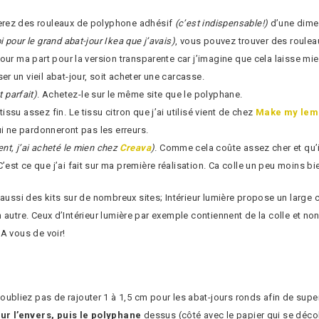
uverez des rouleaux de polyphone adhésif
(c’est indispensable!)
d’une dime
i pour le grand abat-jour Ikea que j’avais)
, vous pouvez trouver des roulea
our ma part pour la version transparente car j’imagine que cela laisse mie
er un vieil abat-jour, soit acheter une carcasse.
 parfait)
. Achetez-le sur le même site que le polyphane.
issu assez fin. Le tissu citron que j’ai utilisé vient de chez
Make my le
ui ne pardonneront pas les erreurs.
ent, j’ai acheté le mien chez
Creava
)
. Comme cela coûte assez cher et qu’i
st ce que j’ai fait sur ma première réalisation. Ca colle un peu moins bie
 aussi des kits sur de nombreux sites; Intérieur lumière propose un large c
à un autre. Ceux d’Intérieur lumière par exemple contiennent de la colle et
A vous de voir!
oubliez pas de rajouter 1 à 1,5 cm pour les abat-jours ronds afin de sup
ur l’envers, puis le polyphane
dessus (côté avec le papier qui se décoll