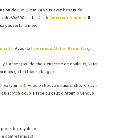
nsion de 60x120cm. Si vous avez besoin de
ux de 60×200 sur le site de
Intérieur lumière
. Il
ux passer la lumière.
monade
. Avec de
la viscose Atelier Brunette
ça
l y a assez peu de choix en terme de couleurs, vous
n mais ça fait bien la blague.
hoix (voir
ici
). Vous en trouverez aussi chez Creava
 non du scotch double face ou ceux d’Artemio vendus
erposer le polyphane.
e contre le tissu).