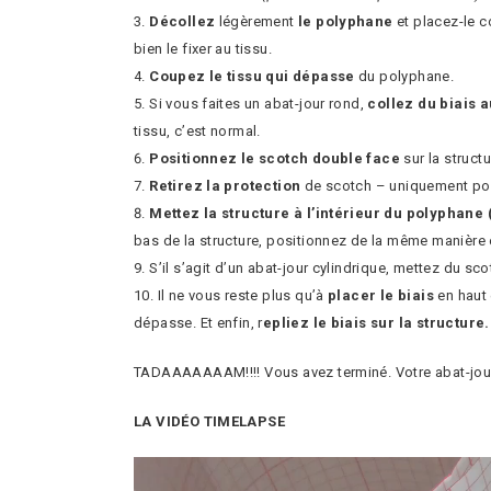
Décollez
légèrement
le polyphane
et placez-le c
bien le fixer au tissu.
Coupez le tissu qui dépasse
du polyphane.
Si vous faites un abat-jour rond,
collez du biais a
tissu, c’est normal.
Positionnez le scotch double
face
sur la structu
Retirez la protection
de scotch – uniquement pour
Mettez la structure à l’intérieur du polyphane
bas de la structure, positionnez de la même manière
S’il s’agit d’un abat-jour cylindrique, mettez du sc
Il ne vous reste plus qu’à
placer le biais
en haut 
dépasse. Et enfin, r
epliez le biais sur la structure.
TADAAAAAAAM!!!! Vous avez terminé. Votre abat-jour
LA VIDÉO TIMELAPSE