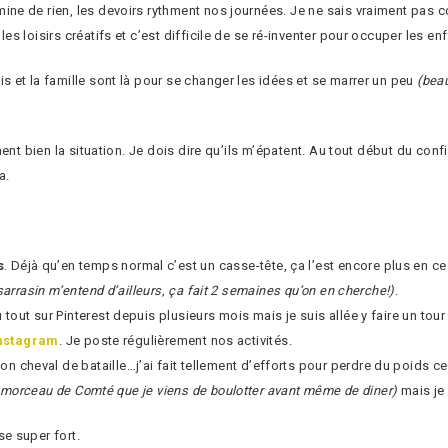
ne de rien, les devoirs rythment nos journées. Je ne sais vraiment pas
 loisirs créatifs et c’est difficile de se ré-inventer pour occuper les enf
 et la famille sont là pour se changer les idées et se marrer un peu
(bea
ment bien la situation. Je dois dire qu’ils m’épatent. Au tout début du con
a.
s
. Déjà qu’en temps normal c’est un casse-tête, ça l’est encore plus en 
arrasin m’entend d’ailleurs, ça fait 2 semaines qu’on en cherche!)
.
du tout sur Pinterest depuis plusieurs mois mais je suis allée y faire un tour 
nstagram
. Je poste régulièrement nos activités.
mon cheval de bataille…j’ai fait tellement d’efforts pour perdre du poids c
 morceau de Comté que je viens de boulotter avant même de diner)
mais je
e super fort.