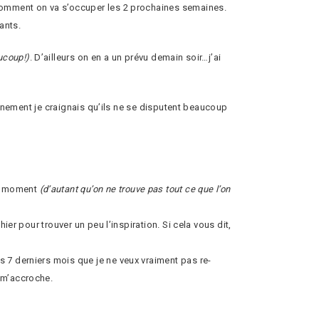
 comment on va s’occuper les 2 prochaines semaines.
ants.
ucoup!)
. D’ailleurs on en a un prévu demain soir…j’ai
finement je craignais qu’ils ne se disputent beaucoup
ce moment
(d’autant qu’on ne trouve pas tout ce que l’on
hier pour trouver un peu l’inspiration. Si cela vous dit,
es 7 derniers mois que je ne veux vraiment pas re-
 m’accroche.