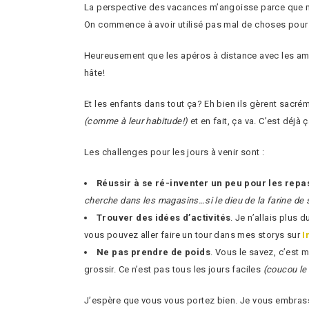
La perspective des vacances m’angoisse parce que mi
On commence à avoir utilisé pas mal de choses pour les
Heureusement que les apéros à distance avec les amis
hâte!
Et les enfants dans tout ça? Eh bien ils gèrent sacré
(comme à leur habitude!)
et en fait, ça va. C’est déjà ç
Les challenges pour les jours à venir sont :
Réussir à se ré-inventer un peu pour les repa
cherche dans les magasins…si le dieu de la farine de s
Trouver des idées d’activités
. Je n’allais plus 
vous pouvez aller faire un tour dans mes storys sur
I
Ne pas prendre de poids
. Vous le savez, c’est 
grossir. Ce n’est pas tous les jours faciles
(coucou le
J’espère que vous vous portez bien. Je vous embrass