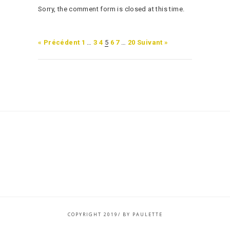
Sorry, the comment form is closed at this time.
« Précédent
1
…
3
4
5
6
7
…
20
Suivant »
COPYRIGHT 2019/ BY PAULETTE