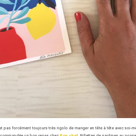
 pas forcément toujours très rigolo de manger en tête à tête avec soi-mêm
is commandée un bon repas chez
Pop chef
. Rillettes de sardines au poiv