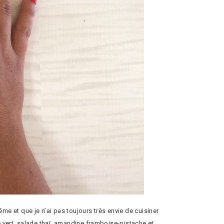
e et que je n’ai pas toujours très envie de cuisiner
re vert, salade thaï, amandine framboise-pistache et