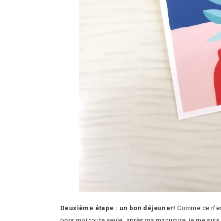
Deuxième étape : un bon déjeuner!
Comme ce n’est
pour moi toute seule, après ma manucure, je me su