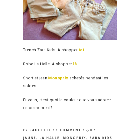
Trench Zara Kids. A shopper
ici
.
Robe La Halle. A shopper
là
.
Short et jean
Monoprix
achetés pendant les
soldes.
Et vous, c’est quoi la couleur que vous adorez
en ce moment?
BY
PAULETTE
1 COMMENT
0
JAUNE
,
LA HALLE
,
MONOPRIX
,
ZARA KIDS