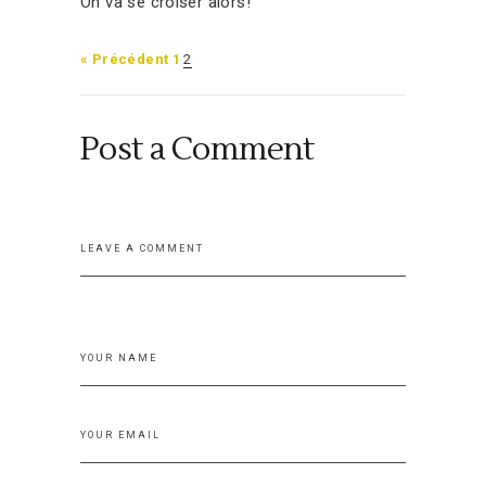
On va se croiser alors!
« Précédent
1
2
Post a Comment