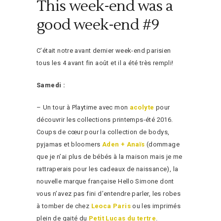
This week-end was a
good week-end #9
C’était notre avant dernier week-end parisien
tous les 4 avant fin août et il a été très rempli!
Samedi :
– Un tour à Playtime avec mon
acolyte
pour
découvrir les collections printemps-été 2016.
Coups de cœur pour la collection de bodys,
pyjamas et bloomers
Aden + Anaïs
(dommage
que je n’ai plus de bébés à la maison mais je me
rattraperais pour les cadeaux de naissance), la
nouvelle marque française Hello Simone dont
vous n’avez pas fini d’entendre parler, les robes
à tomber de chez
Leoca Paris
ou les imprimés
plein de gaité du
Petit Lucas du tertre
.