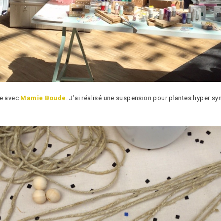
ite avec
Mamie Boude
. J’ai réalisé une suspension pour plantes hyper sym