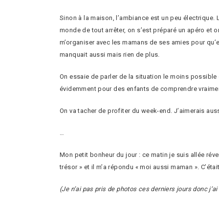
Sinon à la maison, l’ambiance est un peu électrique.
monde de tout arrêter, on s’est préparé un apéro et on
m’organiser avec les mamans de ses amies pour qu’elles
manquait aussi mais rien de plus.
On essaie de parler de la situation le moins possible
évidemment pour des enfants de comprendre vraiment
On va tacher de profiter du week-end. J’aimerais aus
…
Mon petit bonheur du jour : ce matin je suis allée révei
trésor » et il m’a répondu « moi aussi maman ». C’était 
(Je n’ai pas pris de photos ces derniers jours donc j’ai