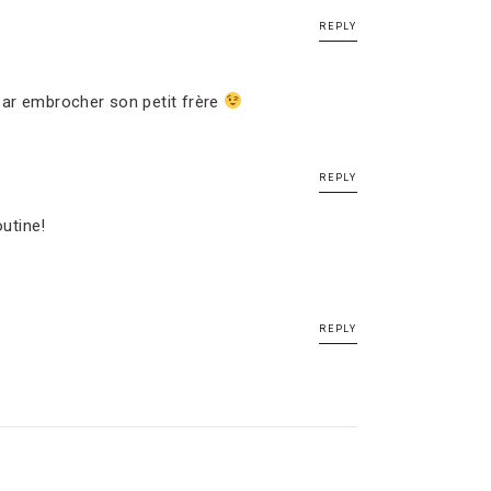
REPLY
r par embrocher son petit frère
REPLY
outine!
REPLY