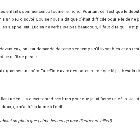
 Les enfants commencent à tourner en rond. Pourtant ce n’est que le début
 a un peu discuté. Louise nous a dit que c’était difficile pour elle de ne
 s’appellent. Lucien ne verbalise pas beaucoup, il faut dire qu’il est plus
 devant eux, on leur demande de temps en temps s’ils vont bien et on rest
 ce qu’il se passe.
si organiser un apéro FaceTime avec des potes parce que là j’ai besoin de
ller Lucien. Il a ouvert grand ses bras pour que je lui fasse un câlin. Je lu
doux, ça m’a tiré la larme à l’oeil.
 choisi un photo que j’aime beaucoup pour illustrer ce billet!)