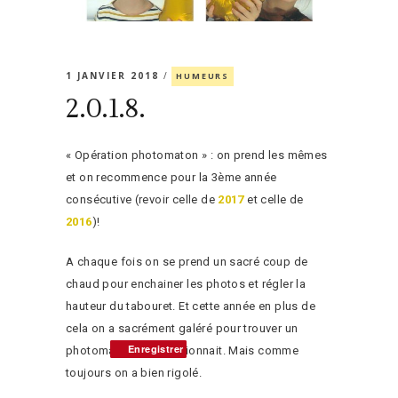
1 JANVIER 2018
HUMEURS
2.0.1.8.
« Opération photomaton » : on prend les mêmes
et on recommence pour la 3ème année
consécutive (revoir celle de
2017
et celle de
2016
)!
A chaque fois on se prend un sacré coup de
chaud pour enchainer les photos et régler la
hauteur du tabouret. Et cette année en plus de
cela on a sacrément galéré pour trouver un
Enregistrer
Enregistrer
photomaton qui fonctionnait. Mais comme
toujours on a bien rigolé.