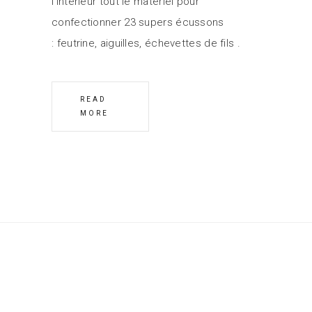
l'intérieur tout le matériel pour
confectionner 23 supers écussons
: feutrine, aiguilles, échevettes de fils
READ
MORE