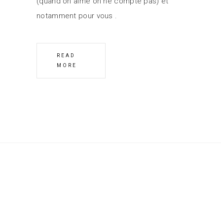
(quand on aime on ne compte pas) et
notamment pour vous
READ
MORE