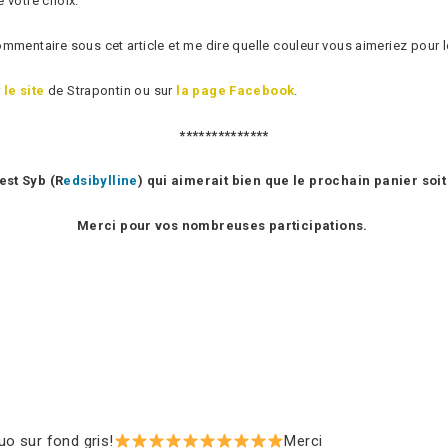
 votre choix.
mmentaire sous cet article et me dire quelle couleur vous aimeriez pour l
r
le site
de Strapontin ou sur
la page Facebook
.
**************
est Syb (R
edsibylline
) qui aimerait bien que le prochain panier soi
Merci pour vos nombreuses participations.
uo sur fond gris!
Merci