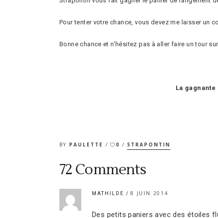
Strapontin vous fait gagner le panier de rangement de
Pour tenter votre chance, vous devez me laisser un co
Bonne chance et n’hésitez pas à aller faire un tour su
La gagnante 
BY
PAULETTE
0
STRAPONTIN
72 Comments
8 JUIN 2014
MATHILDE
Des petits paniers avec des étoiles fl