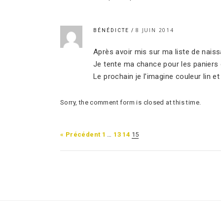
8 JUIN 2014
BÉNÉDICTE
Après avoir mis sur ma liste de naiss
Je tente ma chance pour les paniers 
Le prochain je l’imagine couleur lin e
Sorry, the comment form is closed at this time.
« Précédent
1
…
13
14
15