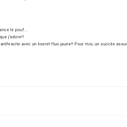
ance le pouf….
que j’adore!!
t anthracite avec un liseret fluo jaune!! Pour moi, un succès assu