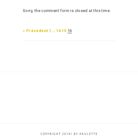
Sorry, the comment form is closed at this time.
« Précédent
1
…
14
15
16
COPYRIGHT 2019/ BY PAULETTE