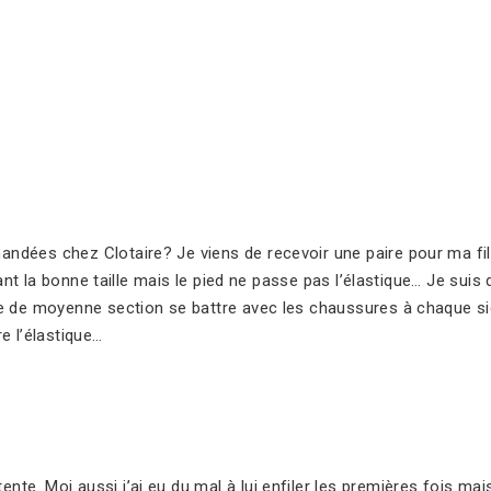
!
ées chez Clotaire? Je viens de recevoir une paire pour ma fill
tant la bonne taille mais le pied ne passe pas l’élastique… Je sui
e de moyenne section se battre avec les chaussures à chaque si
e l’élastique…
tente. Moi aussi j’ai eu du mal à lui enfiler les premières fois ma