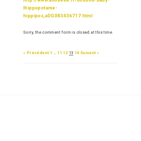
lhippopotame-
hippipos,aDG083436717.html
Sorry, the comment form is closed at this time.
« Précédent
1
…
11
12
13
14
Suivant »