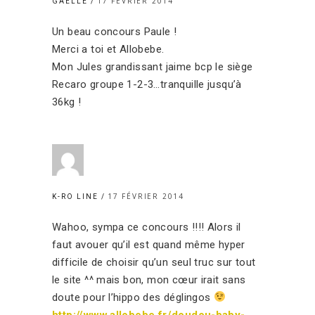
17 FÉVRIER 2014
GAELLE
Un beau concours Paule !
Merci a toi et Allobebe.
Mon Jules grandissant jaime bcp le siège
Recaro groupe 1-2-3…tranquille jusqu’à
36kg !
17 FÉVRIER 2014
K-RO LINE
Wahoo, sympa ce concours !!!! Alors il
faut avouer qu’il est quand même hyper
difficile de choisir qu’un seul truc sur tout
le site ^^ mais bon, mon cœur irait sans
doute pour l’hippo des déglingos
http://www.allobebe.fr/doudou-baby-